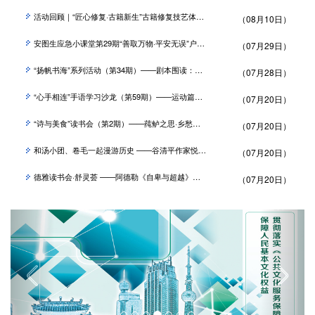
活动回顾｜“匠心修复·古籍新生”古籍修复技艺体验活动圆满举行
（08月10日）
安图生应急小课堂第29期“善取万物·平安无误”户外应急技能公益活动圆满举行
（07月29日）
“扬帆书海”系列活动（第34期）——剧本围读：《主角》活动回顾
（07月28日）
“心手相连”手语学习沙龙（第59期）——运动篇活动回顾
（07月20日）
“诗与美食”读书会（第2期）——莼鲈之思·乡愁篇 活动回顾
（07月20日）
和汤小团、卷毛一起漫游历史 ——谷清平作家悦读分享会（第63期）
（07月20日）
德雅读书会·舒灵荟 ——阿德勒《自卑与超越》：看见光照进来的地方
（07月20日）