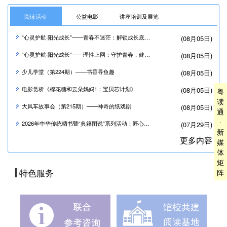
阅读活动
公益电影
讲座培训及展览
“心灵护航·阳光成长”——青春不迷茫：解锁成长底气，从容应对学业
(08月05日)
“心灵护航·阳光成长”——理性上网：守护青春，健康冲浪更出彩
(08月05日)
少儿学堂（第224期）——书香寻鱼趣
(08月05日)
电影赏析《棉花糖和云朵妈妈1：宝贝芯计划》
(08月05日)
粤
读
大风车故事会（第215期）——神奇的纸戏剧
(08月05日)
通
·
2026年中华传统晒书暨“典籍图说”系列活动：匠心修复·古籍新生——古籍修复技艺体验活动
(07月29日)
新
更多内容
媒
体
矩
特色服务
阵