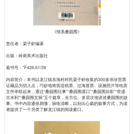
《情系桑园围》
责任者：梁子虾编著
出版：岭南美术出版社
索书号：*F426.61/39
内容简介：本书以龙江镇东海村村民梁子虾收集的300多张珍贵票
证藏品为切入点，巧妙地将筑堤税票、过海渡票、设施照片等纸质
文件串联起来，通过“桑园围往事”“桑园围渡口”“桑园围掠影”“世遗
古水利”“桑园围文脉”五个篇章，全方位、多层次地讲述桑园围的故
事。书中内容通俗易懂，脉络清晰，以别出心裁的叙事方式，为读
者提供了一个另类了解龙江镇的阅读窗口。