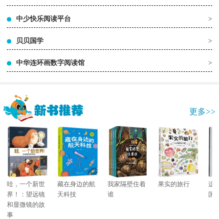
中少快乐阅读平台
>
贝贝国学
>
中华连环画数字阅读馆
>
更多>>
哇，一个新世
藏在身边的航
我家隔壁住着
果实的旅行
这
界！：望远镜
天科技
谁
国
和显微镜的故
事