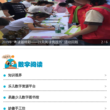
2019年“粤读越精彩——21天阅读挑战书” 活动回顾
2 / 6
知识视界
>
乐儿数字资源平台
>
易趣少儿数字图书馆
>
妙趣手工坊
>