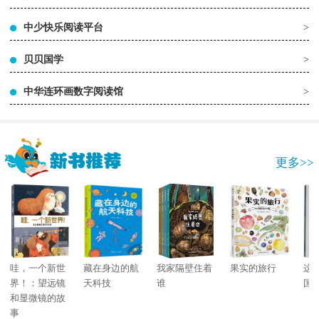
中少快乐阅读平台
>
贝贝国学
>
中华连环画数字阅读馆
>
更多>>
哇，一个新世
藏在身边的航
我家隔壁住着
果实的旅行
这
界！：望远镜
天科技
谁
国
和显微镜的故
事