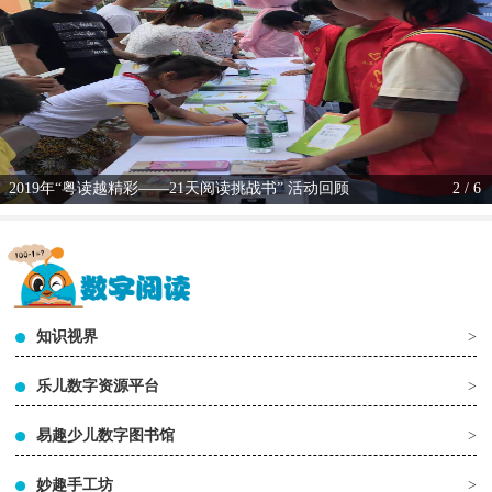
2019年“粤读越精彩——21天阅读挑战书” 活动回顾
2 / 6
知识视界
>
乐儿数字资源平台
>
易趣少儿数字图书馆
>
妙趣手工坊
>