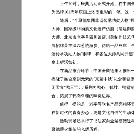
上午10时，庆典活动正式开始。在中国全
为品牌161周年庆画上浓墨重彩的一笔。这
随后，“全聚德集团非遗传承功勋人物”
大师、国家级非物质文化遗产仿膳（清廷御
大师、北京市老字号四川饭店川菜制作技艺
牌招牌菜丰泽园葱烧海参、仿膳一品豆腐、
遗传承功勋人物”铜牌，和各位大师共同开启
桌上鲜活如初。
在新品推介环节，中国全聚德集团推出一系
揭晓了融合京剧元素的"京聚中秋"礼盒和健
闲零食"鸭三宝儿"系列将鸭心、鸭脖、鸭翅
合，拓展了鸭肉料理的味觉边界。
值得一提的是，老字号联名产品亮相环节中
在新时代的青春姿态，更是文化自信的生动
活动现场还举行了书法家向全聚德赠送墨宝
聚德薪火相传的光辉历程。