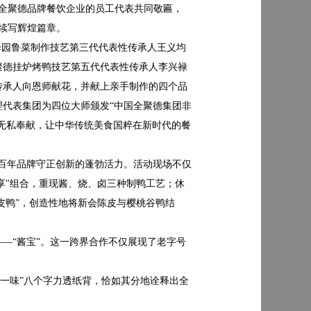
全聚德品牌餐饮企业的员工代表共同敬匾，
续写辉煌篇章。
泽园鲁菜制作技艺第三代代表性传承人王义均
聚德挂炉烤鸭技艺第五代代表性传承人李兴禄
传承人向恩师献花，并献上亲手制作的四个品
代表集团为四位大师颁发“中国全聚德集团非
和无私奉献，让中华传统美食国粹在新时代的餐
百年品牌守正创新的蓬勃活力。活动现场不仅
享"组合，重现酱、烧、卤三种制鸭工艺；休
皮鸭”，创造性地将新会陈皮与樱桃谷鸭结
“酱宝”。这一跨界合作不仅展现了老字号
一味”八个字力透纸背，恰如其分地诠释出全