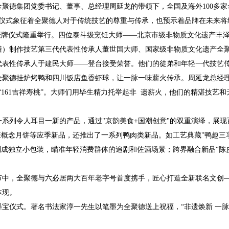
聚德集团党委书记、董事、总经理周延龙的带领下，全国及海外100多家
一仪式象征着全聚德人对于传统技艺的尊重与传承，也预示着品牌在未来将
授牌仪式隆重举行。四位泰斗级烹饪大师——北京市级非物质文化遗产丰
膳）制作技艺第三代代表性传承人董世国大师、国家级非物质文化遗产全
代表性传承人于建民大师——登台接受荣誉。他们的徒弟和年轻一代技艺
全聚德挂炉烤鸭和四川饭店鱼香虾球，让一脉一味薪火传承。周延龙总经理
“161吉祥寿桃”。大师们用毕生精力托举起非 遗薪火，他们的精湛技艺
列令人耳目一新的产品，通过"京韵美食+国潮创意"的双重演绎，展现
康概念月饼等应季新品，还推出了一系列鸭肉类新品。如工艺典藏"鸭趣三
制成独立小包装，瞄准年轻消费群体的追剧和佐酒场景；跨界融合新品“陈
，全聚德与六必居两大百年老字号首度携手，匠心打造全新联名文创——
体现。
仪式。著名书法家淳一先生以笔墨为全聚德送上祝福，“非遗焕新 一脉