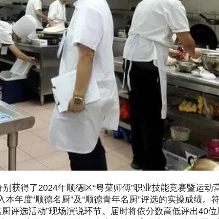
分别获得了2024年顺德区“粤菜师傅”职业技能竞赛暨运
本年度“顺德名厨”及“顺德青年名厨”评选的实操成绩。符
年名厨评选活动”现场演说环节。届时将依分数高低评出40