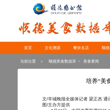
首页
文化溯源
餐饮名店
顺德
当前位置 ＞
顺德美食数据库
>
美食要闻
培养“美
文/羊城晚报全媒体记者 梁正杰 通
图/主办方提供