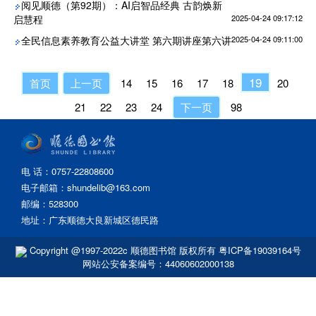
阅见顺德（第92期）：AI启智品经典 古韵焕新
启慧程
2025-04-24 09:17:12
全民信息素养教育公益大讲堂 第六期讲座第六讲
2025-04-24 09:11:00
19
首页
上一页
14
15
16
17
18
20
21
22
23
24
下一页
98
电 话：0757-22808600
电子邮箱：shundelib@163.com
邮编：528300
地址：广东顺德大良新城区德民路
Copyright @1997-2022c 顺德图书馆 版权所有
粤ICP备19039164号
网站公安备案编号：44060602000138