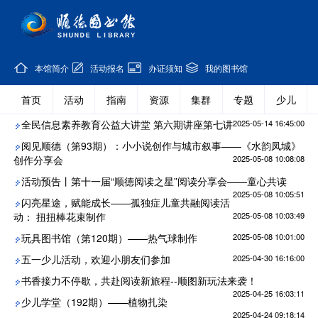
本馆简介
活动报名
办证须知
我的图书馆
首页
活动
指南
资源
集群
专题
少儿
全民信息素养教育公益大讲堂 第六期讲座第七讲
2025-05-14 16:45:00
阅见顺德（第93期）：小小说创作与城市叙事——《水韵凤城》
创作分享会
2025-05-08 10:08:08
活动预告丨第十一届“顺德阅读之星”阅读分享会——童心共读
2025-05-08 10:05:51
闪亮星途，赋能成长——孤独症儿童共融阅读活
动： 扭扭棒花束制作
2025-05-08 10:03:49
玩具图书馆（第120期）——热气球制作
2025-05-08 10:01:00
五一少儿活动，欢迎小朋友们参加
2025-04-30 16:16:00
书香接力不停歇，共赴阅读新旅程--顺图新玩法来袭！
2025-04-25 16:03:11
少儿学堂（192期）——植物扎染
2025-04-24 09:18:14