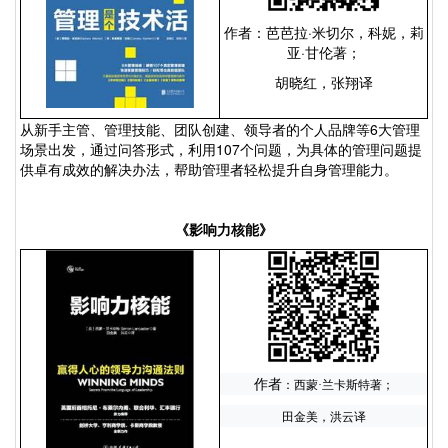
作者：芭芭拉
·
米切尔，科妮，莉
亚
·
甘伦著；
胡晓红，张翔译
从新手主管、管理技能、团队创建、领导者的个人品牌等
6
大管理
场景出发，通过问答形式，利用
107
个问题，为具体的管理问题提
供卓有成效的解决办法，帮助管理者轻松提升自身管理能力。
《
影响力核能
》
作者
：西蒙·兰卡斯特著；
田金美，洪云译