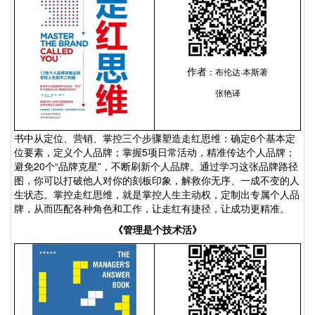
作者
：布伦达
·
本斯著
张艳译
书中从定位、营销、掌控三个步骤塑造走红思维：确定
6
个基本定
位要素，定义个人品牌；掌握
5
项日常活动，精准传达个人品牌；
避免
20
个“品牌克星”，不断刷新个人品牌。通过学习这张品牌路径
图，你可以打破他人对你的刻板印象，解救你无序、一成不变的人
生状态。掌控走红思维，就是掌控人生主动权，定制出专属个人品
牌，从而匹配各种角色和工作，让走红有捷径，让成功更精准。
《
管理是个技术活
》