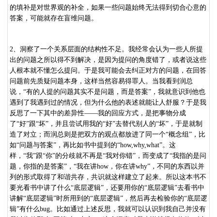
的填补是对世界观的补全，如果一些问题始终无法得到切合心意的
答案，可能就存在盲维问题。
2
、洞察了一个关系层面的结构性不足。我经常会认为一些人所提
出的问题之所以得不到解决，是因为提问的角度错了，或者说这些
人根本就不懂怎么提问。于是我可能会去纠正对方的问题，在回答
问题前先质疑问题本身，这样当然容易得罪人。当我看到润总
说，“有的人提的问题其实不是问题，而是答案”，我就意识到他也
遇到了我遇到过的情况，但为什么他的表述就能让人舒服？于是我
反思了一下其中的差异性——我的回应方式，是把事物分成
了“好”跟“坏”，并且尝试用我的“好”去替代别人的“坏”，于是就制
造了对立；而润总则是把双方的观点都放进了同一个“概念组”，比
如“问题与答案”，再比如书中提到的“
how,why,what
”。这
样，“我”跟“你”的分歧就不再是“我对你错”，而变成了“我指的是问
题，你指的是答案”，“我在讲
how
，你在讲
why
”，不同的东西以并
列的形式取得了和谐共存，共识就这样建立了起来。所以这本书不
要光看书中讲了什么“底层逻辑”，还要用你的“底层逻辑”去看书中
讲解“底层逻辑”时所用到的“底层逻辑”，然后再去检验你的“底层逻
辑”有什么
bug
。比如通过上述反思，我就可以认识到我自己并没有