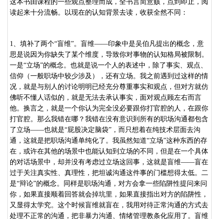
这本书由课程的一些观点整理而成，全书言简意赅，点到即止，阅
读起来十分流畅。以现在的认知背景去读，收获全然不同：
1
、填补了两个“盲维”。盲维——印象中是吴伯凡提出的概念，意
思是说因为你缺失了某个维度，导致你对事物的认知格局被限制。
一是“立场”的概念。也就是说一个人的表述中，除了事实、观点、
信仰（一般职场中较少涉及），还有立场。我之前遇到过这样的情
况，就是与别人的讨论明明已经充分尊重事实和观点，但对方就仿
佛听不懂人话似的，就是无法去承认事实，面对观点顾左右而言
他。换言之，就是一个你认为完全没必要跟你打官腔的人，在跟你
打官腔。那么我错在哪？我错在没有意识到所有的职场沟通都包含
了立场——也就是“屁股决定脑袋”，而只想着在纯技术层面去沟
通，这就是把职场沟通单纯化了。我虽然知道“立场”这种东西的存
在，或许在其他的场景中也能认知到立场的不同，但是在一个具体
的对话场景中，却并没有考虑过立场这回事，这就是盲维——盲在
过于关注真实性、真理性，把坦诚沟通这件事的门槛想得太低。二
是“辩论”的概念。同样是职场沟通，对方会拿一些陷阱性提问来问
你，如果直接顺着回答就会掉坑里，如果直接指出对方的陷阱性，
又显得太学究。这个时候盲维就盲在，我用对待正常沟通的方式去
处理不正常的沟通，把非暴力沟通、情绪管理教条化应用了。盲维