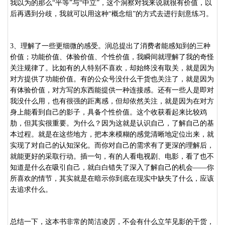
我以为的那么“平等”与“中立”，这个洞察对我来说就很有价值，以
后再遇到分歧，我就可以用这种“概念组”的方式去进行刻意练习。
3
、理解了一些更细微的感受。润总提出了消费者能感知到的三种
价值；功能价值、体验价值、个性价值，我瞬间就理解了我的奇怪
关注规律了。比如有的人特别不喜欢，却始终没有取关，就是因为
对方提供了功能价值。有的公众号没什么干货也关注了，就是因为
有体验价值，对方写的东西能提供一种连接感。还有一些人是即对
我没什么用，也有很强的距离感，但却依然关注，就是因为在对方
身上能看到自己的影子，具备个性价值。这个收获看起来比较鸡
肋，但其实很重要。为什么？因为这就是认识自己，了解自己的基
本过程。就是在这些地方，把本来模糊的感觉清晰地定位出来，就
实现了对自己的认知深化。而你对自己的需求有了更深的理解后，
就能更好的采取行动。插一句，有的人看电视剧、电影，看了也不
知道是什么在吸引自己，就白白错失了深入了解自己的机会——你
所喜欢的情节，其实就是在暗示你到底在现实中缺失了什么，应该
去追求什么。
总结一下，这本书非常的简洁凌厉，不会有什么立竿见影的干货，