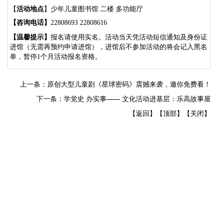
【
活动地点
】少年儿童图书
馆
二楼
多功能
厅
【咨询电话】
22808693 22808616
【温馨提示】
报名请使用实名。活动当天凭活动短信通知及身份证
进馆（无需再预约申请进馆），
进馆后不参加活动的将会记入黑名
单，暂停
1个月活动报名资格。
上一条：原创大型儿童剧《星球密码》震撼来袭，邀你免费看！
下一条：学党史 办实事—— 文化活动进基层：乐高故事屋
【返回】
【顶部】
【关闭】