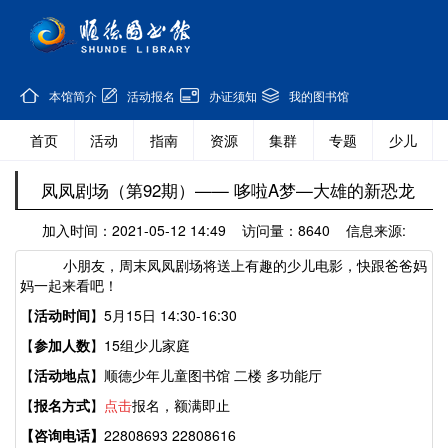
本馆简介
活动报名
办证须知
我的图书馆
首页
活动
指南
资源
集群
专题
少儿
凤凤剧场（第92期）—— 哆啦A梦—大雄的新恐龙
加入时间：2021-05-12 14:49 访问量：8640 信息来源:
小朋友，周末凤凤剧场将送上有趣的少儿电影，快跟爸爸妈
妈一起来看吧！
【
活动时间
】5月15日 14:30-16:30
【
参加人数
】15组少儿家庭
【
活动地点
】顺德少年儿童图书
馆
二楼
多功能
厅
【
报名方式
】
点击
报名，额满即止
【咨询电话】
22808693 22808616