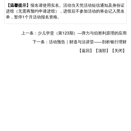
【温馨提示】
报名请使用实名。活动当天凭活动短信通知及身份证
进馆（无需再预约申请进馆），
进馆后不参加活动的将会记入黑名
单，暂停
1个月活动报名资格。
上一条：少儿学堂（第123期）—弹力与伯努利原理的应用
下一条：活动预告｜财道与法讲堂——剖析银行理财
【返回】
【顶部】
【关闭】