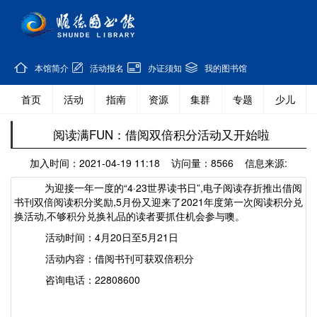
本馆简介
活动报名
办证须知
我的图书馆
首页
活动
指南
资源
集群
专题
少儿
阅读满FUN：借阅双倍积分活动又开始啦
加入时间：2021-04-19 11:18 访问量：8566 信息来源:
为迎接一年一度的
“4·23世界读书日”,电子阅读存折推出借阅
书刊双倍阅读积分奖励,5
月份又迎来了
20
21年度第一次
阅读积分兑
换活动
,不够积分兑换礼品的读者要抓住机会参与噢
。
活动时间：
4月2
0
日至
5月2
1日
活动内容：借阅书刊可获双倍积分
咨询电话：
22808600