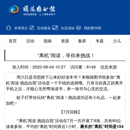
本馆简介
活动报名
办证须知
我的图书馆
首页
活动
指南
资源
集群
专题
少儿
“离机”阅读，等你来挑战！
加入时间：2020-08-04 10:27 访问量：8149 信息来源:
周六日是否想静下心来好好读本书？来顺德图书馆参加
“‘离
机’阅读 挑战自我”活动是一个不错的选择哦。只有当你真正的离开
手机之后，才能心无旁骛地读书，来一场书与心灵的交流。
蚊子叮带你玩转
“离机”阅读！挑战成功还有小礼品，一起参
加吧！
【
7月回顾】
“‘离机’阅读 挑战自我”活动在7月一共开展了8场，共有80位
读者参加，平均的”离机”
时间将近
1小时，
最长的
“离机”时间是154