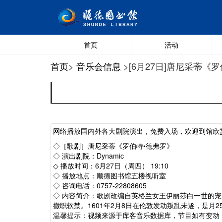
首页
活动
首页
>
音乐会信息
>[6月27日]唐尼采蒂《
网络播放国内外各大剧院演出，免费入场，欢迎到馆欣
◇［歌剧］唐尼采蒂《罗伯特•德弗罗》
◇ 演出剧院：Dynamic
◇ 播放时间：6月27日（周四） 19:10
◇ 播放地点：顺德图书馆五楼视听室
◇ 咨询电话：0757-22808605
◇ 内容简介：歌剧改编自英格兰女王伊丽莎白一世的宠
撤职软禁。1601年2月8日在伦敦发动叛乱未遂，是月
温馨提示：视频来源于库客音乐数据库，节目如有变动