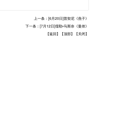
上一条：[6月20日]普契尼《燕子》
下一条：[7月12日]儒勒•马斯奈《曼侬》
【返回】
【顶部】
【关闭】