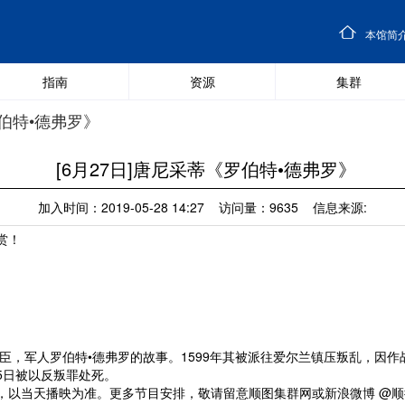
本馆简
指南
资源
集群
罗伯特•德弗罗》
[6月27日]唐尼采蒂《罗伯特•德弗罗》
加入时间：2019-05-28 14:27 访问量：9635 信息来源:
赏！
臣，军人罗伯特•德弗罗的故事。1599年其被派往爱尔兰镇压叛乱，因作战
25日被以反叛罪处死。
，以当天播映为准。更多节目安排，敬请留意顺图集群网或新浪微博 @顺