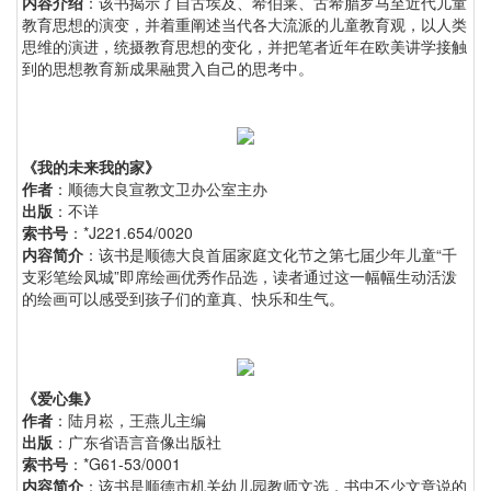
内容介绍
：该书揭示了自古埃及、希伯莱、古希腊罗马至近代儿童
教育思想的演变，并着重阐述当代各大流派的儿童教育观，以人类
思维的演进，统摄教育思想的变化，并把笔者近年在欧美讲学接触
到的思想教育新成果融贯入自己的思考中。
《我的未来我的家》
作者
：顺德大良宣教文卫办公室主办
出版
：不详
索书号
：*J221.654/0020
内容简介
：该书是顺德大良首届家庭文化节之第七届少年儿童“千
支彩笔绘凤城”即席绘画优秀作品选，读者通过这一幅幅生动活泼
的绘画可以感受到孩子们的童真、快乐和生气。
《爱心集》
作者
：陆月崧，王燕儿主编
出版
：广东省语言音像出版社
索书号
：*G61-53/0001
内容简介
：该书是顺德市机关幼儿园教师文选，书中不少文章说的