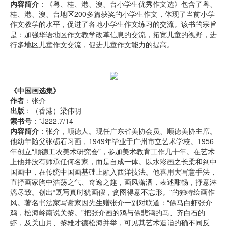
内容简介
：《粤、桂、港、澳、台小学生优秀作文选》包含了粤、
桂、港、澳、台地区200多篇获奖的小学生作文，体现了当前小学
作文教学的水平，促进了各地小学生作文练习的交流。该书的宗旨
是：加强华语地区作文教学改革信息的交流，拓宽儿童的视野，进
行多地区儿童作文交流，促进儿童作文能力的提高。
《中国画选集》
作者
：张介
出版
：（香港）梁伟明
索书号
：*J222.7/14
内容简介
：张介，顺德人。现任广东省美协会员、顺德美协主席。
他幼年随父张砺石习画，1949年毕业于广州市立艺术学校。1956
年创立“顺德工农美术研究会”，参加美术教育工作几十年。在艺术
上他并没有师承任何名家，而是自成一体。以水彩画之长柔和到中
国画中，在传统中国画基础上融入西洋技法。他喜用大写意手法，
直抒画家胸中浩荡之气、奇逸之趣，画风潇洒，表述酣畅，抒意淋
漓尽致。创出“既写真时犹画假，贪图得意不忘形。”的独特绘画作
风。著名书法家写谢家因先生赠张介一副对联道：“俆马白虾张介
鸡，松海岭南说关黎。”把张介画的鸡与俆悲鸿的马、齐白石的
虾，及关山月、黎雄才德松海并举，可见其艺术造诣的确不同反