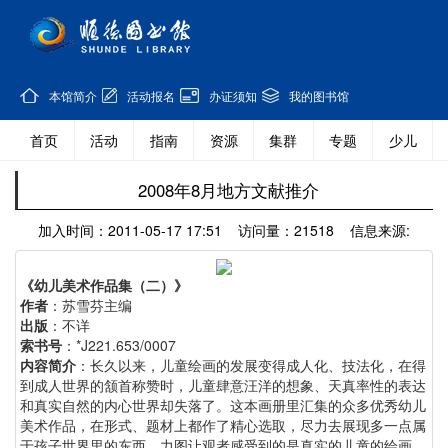
本馆简介
活动报名
办证须知
我的图书馆
首页
活动
指南
资源
集群
专题
少儿
2008年8月地方文献推介
加入时间：2011-05-17 17:51 访问量：21518 信息来源:
《幼儿美术作品集（二）》
作者
：苏雪芬主编
出版
：不详
索书号
：*J221.653/0007
内容简介
：长久以来，儿童绘画的发展变得成人化、技法化，在得
到成人世界的颔首称赞时，儿童肆意汪洋的想象、天真率性的表达
和真实自然的内心世界却失落了。这本画册里汇集的众多优秀幼儿
美术作品，在形式、题材上都作了精心选取，尽力去展现多一点属
于孩子世界里的东西，力图让观者感受到的是真实的儿童的绘画。