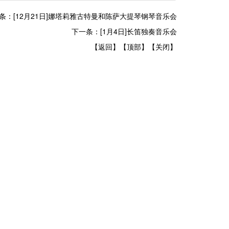
条：[12月21日]娜塔莉雅古特曼和陈萨大提琴钢琴音乐会
下一条：[1月4日]长笛独奏音乐会
【返回】
【顶部】
【关闭】