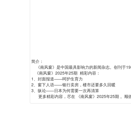
简介：
《南风窗》是中国最具影响力的新闻杂志。创刊于198
《南风窗》2025年25期 精彩内容：
1、封面报道——呵护生育力
2、窗下人语——银行卖房，楼市还要多久回暖
3、纵论——日本为何需要一次再清算
更多精彩内容，尽在 《南风窗》2025年25期 。顺德