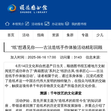
本馆简介
活动报名
办证须知
我的图书馆
首页
活动
指南
资源
集群
专题
少儿
“纸”想遇见你——古法造纸手作体验活动精彩回顾
加入时间：2025-06-16 17:00 访问量：3143 信息来源:
6月14日文化和自然遗产日当天，顺德图书馆五楼地方文献
阅览厅成功举办了
“典籍图说”系列之“纸韵古风 传承匠心——
古法
造纸
手作体验活动
”
。读者相聚于此，通过亲身体验，沉浸式感受
了造纸术这一中国古代伟大发明的独特魅力，在指尖与纸浆的交融
中，触摸这项传承千年的非物质文化遗产所蕴含的文化价值。
溯源：千年技艺的文化课堂
活动伊始，首先开展主题为
“造纸术的前世今生”的知识讲
座，带领读者回溯
了造纸术的历史背景和发展脉络
，并重点介绍了
麻纸、皮纸、竹纸等传统纸张的特性，同时解析了
古法造纸的相关