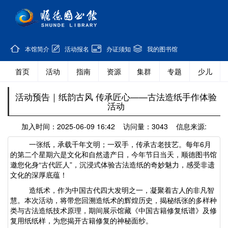
本馆简介
活动报名
办证须知
我的图书馆
首页
活动
指南
资源
集群
专题
少儿
活动预告｜纸韵古风 传承匠心——古法造纸手作体验
活动
加入时间：2025-06-09 16:42 访问量：3043 信息来源:
一张纸，承载千年文明；一双手，传承古老技艺。
每年
6
月
的第二个星期六是文化和自然遗产日，今年节日当天，
顺德图书馆
邀您化身
“
古代匠人
”
，沉浸式体验古法造纸的奇妙魅力，感受
非遗
文化的深厚底蕴！
造纸术，作为中国古代四大发明之一，凝聚着古人的非凡智
慧。
本次活动，将带您回溯造纸术的辉煌历史，揭秘纸张的多样种
类与
古法造纸技术原理
，期间展示馆藏《中国古籍修复纸谱》及修
复用纸纸样，
为您揭开古籍修复的神秘面纱。