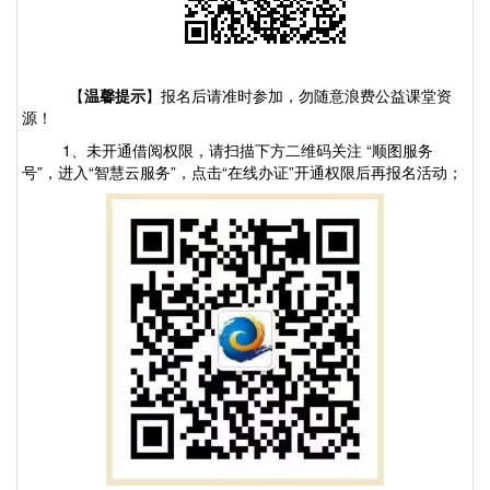
【
温馨提示
】报名后请准时参加，勿随意浪费公益课堂资
源！
1
、
未开通借阅权限，
请
扫描
下方
二维码关注
“
顺图服务
号
”
，
进入
“智慧云服务”，
点击
“
在线办证
”
开通
权限
后再报名
活动；