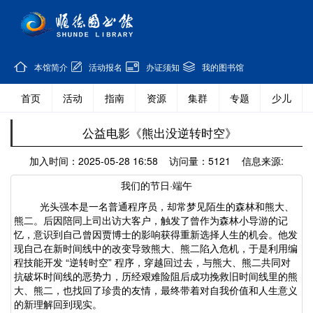
本馆简介
活动报名
办证须知
我的图书馆
首页
活动
指南
资源
集群
专题
少儿
公益电影《熊出没逆转时空》
加入时间：2025-05-28 16:58 访问量：5121 信息来源:
我们的节日
·端午
光头强本是一名普通程序员，却常梦见陌生的森林和熊大、
熊二。后因陪同上司出访大客户，触发了曾作为森林小导游的记
忆，意识到自己曾因贾博士的影响获得重新选择人生的机会。他发
现自己在新时间线中的改变导致熊大、熊二陷入危机，于是利用编
程技能开发
“逆转时空” 程序，穿越回过去，与熊大、熊二共同对
抗破坏时间线的恶势力，历经艰难险阻后成功挽救旧时间线里的熊
大、熊二，也找回了珍贵的友情，最终带着对自我价值和人生意义
的新理解回到现实
。