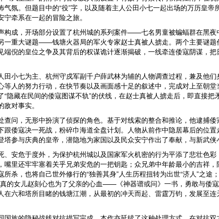
怖气氛。但题目中的“役”字，以及随着主人公田小七一起出场的万历皇帝
安宁牵系在一起的冒险之旅。
构成，开场部分设置了杭州城的系列案件
——七名男童被蝙蝠群在黑夜
另一重大谜题——钱塘火器局的军火专家赵士真被人掳走。两个主要谜题
见端倪的皇位之争及其背后的权谋诡计逐渐揭破，一线牵连倭寇阴谋，把日
田小七为主、杭州守戍军副千户薛武林为辅的人物调查过程，兼及他们
心等人的努力行动，在快节奏以及画面感十足的叙述中，完成对上至朝堂
了
“隐藏在民间的倭寇图谋不轨”的伏线，在赵士真被人掳走后，即直接把
的敌对事实。
查问，无形中扮演了侦探的角色。基于对线索的整合和推论，他逮捕倭
下跟倭寇决一死战，粉碎巾海道全盘计划。人物从前作中隐居幕后的位置
登塔参与庆典的皇帝，潜隐地为家国以及民众安宁作出了奉献，与新武侠
、安危于度外，为保护杭州城以及国家军火机密的行为平添了悲壮色彩
，嘴里还牢牢塞着关乎兄弟安危的一把钥匙；众兄弟中年龄最小的吉祥，
寇所杀，也将自己世外修行的
“独善其身”人生历程扭转为出世“济人”之
士真的女儿赵刻心也为了父亲的心血——《神器谱或问》一书，勇敢与倭
人在六和塔所目睹的钱塘江潮，从最初的冲天而起、雷霆万钧，发展至连
国族的隐秘战线对抗描写完成。本作亦延续了这种处理方式，在对抗双