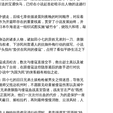
所送的宝通快马，已经在小说起首处暗示出人物的这趟行
中掳走，后续七章依循凌晨到夜晚的时间顺序，对应着
作为开篇即存在的重要线索，贯穿了小说发展始终，并
本巾海道这一组织试图实施“破竹令”，烧毁六和塔，敲
身边的诸多人物，诸如田小七的异姓兄弟刘一刀、唐胭
当权者、下涉民间普通人的抗御外侮行动的描写。小说
矛头指向“蛰伏在民间的倭寇”，点明了看似平静生活之下
寇成员松吉，数次与倭寇直接交手，救出赵士真以及被
走向了台前，在跟倭寇这些隐形遁踪的敌手进行对抗
小说中
“为国为民”的侠客颇有相似之处。
：田小七的旧日兄弟土拔枪枪被男女之情迷惑，导致兄
随师父抵达杭州时，不愿眼见幼童被倭寇伤害以及城中
途；兄弟唐胭脂与倭寇血战直至昏迷，战友甘左严在“既然
寇正面对决。他们一次次付出血的代价，为的是保护一座
天蔽日、摧枯拉朽，再到最终慢慢消散、云淡风轻，人
方人物特别是倭寇进行处理时，着意强调其
“双面性”特