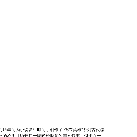
万历年间为小说发生时间，创作了
“锦衣英雄”系列古代谍
州的桥头井边开启一段轻松惬意的南方叙事，似乎在一