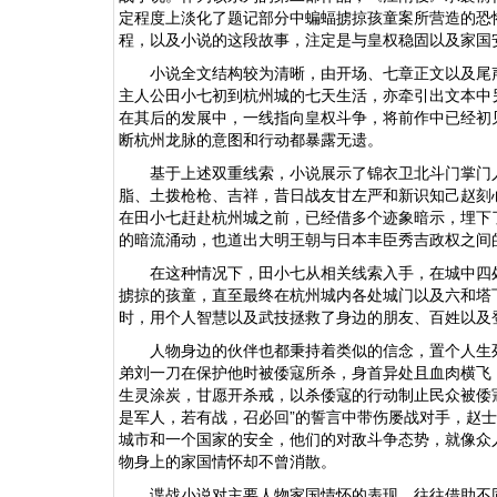
定程度上淡化了题记部分中蝙蝠掳掠孩童案所营造的恐
程，以及小说的这段故事，注定是与皇权稳固以及家国
小说全文结构较为清晰，由开场、七章正文以及尾声
主人公田小七初到杭州城的七天生活，亦牵引出文本中
在其后的发展中，一线指向皇权斗争，将前作中已经初
断杭州龙脉的意图和行动都暴露无遗。
基于上述双重线索，小说展示了锦衣卫北斗门掌门人
脂、土拨枪枪、吉祥，昔日战友甘左严和新识知己赵刻
在田小七赶赴杭州城之前，已经借多个迹象暗示，埋下
的暗流涌动，也道出大明王朝与日本丰臣秀吉政权之间
在这种情况下，田小七从相关线索入手，在城中四处
掳掠的孩童，直至最终在杭州城内各处城门以及六和塔
时，用个人智慧以及武技拯救了身边的朋友、百姓以及
人物身边的伙伴也都秉持着类似的信念，置个人生死
弟刘一刀在保护他时被倭寇所杀，身首异处且血肉横飞
生灵涂炭，甘愿开杀戒，以杀倭寇的行动制止民众被倭
是军人，若有战，召必回”的誓言中带伤屡战对手，赵
城市和一个国家的安全，他们的对敌斗争态势，就像众
物身上的家国情怀却不曾消散。
谍战小说对主要人物家国情怀的表现，往往借助不同