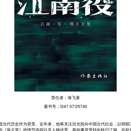
责任者：海飞著
索书号：I247.57/25740
现当代历史作为背景。近年来，他将关注目光投向中国古代社会，以明朝
作《风尘里》的情节内容以及人物设置，将故事背景转向秋日江南，在杭