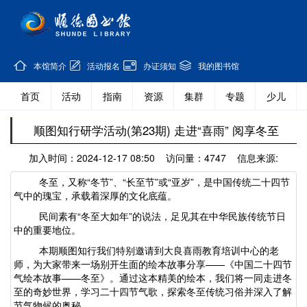
本馆简介
活动报名
办证须知
我的图书馆
首页
活动
指南
资源
集群
专题
少儿
顺图知行研学活动(第23期) 走进“喜雨” 阅享冬至
加入时间：2024-12-17 08:50 访问量：4747 信息来源:
冬至，又称
“冬节”、“长至节”或“亚岁”，是中国传统二十四节
气中的瑰宝，承载着深厚的文化底蕴。
民间素有
“冬至大如年”的说法，足见其在中华民族传统节日
中的重要地位。
本期顺图知行我们特别邀请到大良喜雨教育培训中心的‌老
师，为大家带来一场别开生面的绘本故事分享——《
中国二十四节
气绘本故事
——冬至
‌》。通过这本精美的绘本，我们将一同走进冬
至的奇妙世界，学习二十四节气歌，探索冬至传统习俗并深入了解
节气物候的奥秘。