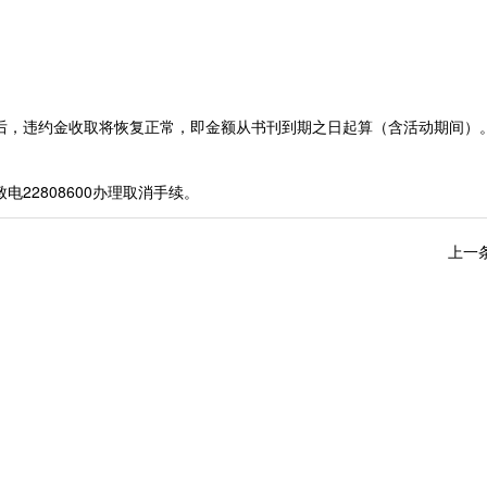
束后，违约金收取将恢复正常，即金额从书刊到期之日起算（含活动期间）
致电
22808600
办理取消手续。
上一