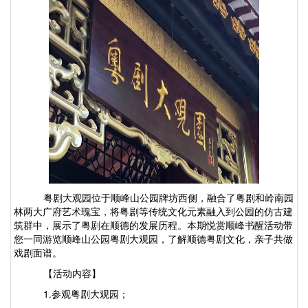
粤剧大观园位于顺峰山公园牌坊西侧，融合了粤剧和岭南园
林两大广府艺术瑰宝，将粤剧等传统文化元素融入到公园的仿古建
筑群中，展示了粤剧在顺德的发展历程。本期悦赏顺峰书醒活动带
您一同游览顺峰山公园粤剧大观园，了解顺德粤剧文化，亲子共做
戏剧面谱。
【活动内容】
1.参观粤剧大观园；