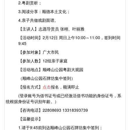
2.粤剧赏析；
3.阅读分享：顺德本土文化；
4.亲子共做戏剧面谱。
【主讲人】志愿导赏员 张栩、叶丽雅
【活动时间】
2月12日 周日上午10:00～11:00，签到时间
9:45
【参加对象】
广大市民
【参加人数】
12组亲子家庭
【
活动地点
】
顺峰山公园粤剧大观园
（顺峰山公园石牌坊集中签到）
【
报名方式
】
点击
报名，额满即止
(登录账号为借书证号或已经激活借书功能的身份证号，系
统根据身份证号识别年龄。）
【
咨询电话
】
22808693 13318393739
【
温馨提示
】
1.请于9:45前到达顺峰山公园石牌坊集中签到；