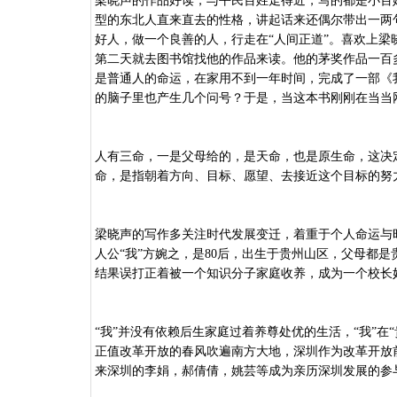
梁晓声的作品好读，与平民百姓走得近，写的都是小百
型的东北人直来直去的性格，讲起话来还偶尔带出一两
好人，做一个良善的人，行走在“人间正道”。喜欢上梁晓
第二天就去图书馆找他的作品来读。他的茅奖作品一百
是普通人的命运，在家用不到一年时间，完成了一部《我
的脑子里也产生几个问号？于是，当这本书刚刚在当当
人有三命，一是父母给的，是天命，也是原生命，这决
命，是指朝着方向、目标、愿望、去接近这个目标的努
梁晓声的写作多关注时代发展变迁，着重于个人命运与
人公
“我”方婉之，是80后，出生于贵州山区，父母都
结果误打正着被一个知识分子家庭收养，成为一个校长妈
“我”并没有依赖后生家庭过着养尊处优的生活，“我”
正值改革开放的春风吹遍南方大地，深圳作为改革开放
来深圳的李娟，郝倩倩，姚芸等成为亲历深圳发展的参