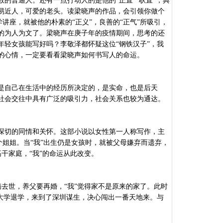
数的普通人。还有一点打动人的是他的
“正直”“耿直”，典
易近人，可爱的老头。读梁晓声的作品，会引领你做个
学讲座，就被他的朴素的“正义”，良善的“正气”所吸引，
的为人为文了。梁晓声在庚子年的疫情期间，思考的还
年轻女孩能写好吗？李敬泽都怀疑这位“钢铁汉子”，我
的心情，一定要看看梁晓声如何书写人的命运。
是自己在生活中的经历所决定的，是实命，也是后天
社会交往中具有广泛的吸引力，社会关系也较为通达。
深切的同情和关怀。这部小说以女性第一人称写作，主
个姐姐。当“我”出生仍是女孩时，就被父母嫌弃而遗弃，
干家庭，“我”的命运从此改变。
病去世，养父要再婚，“我”觉得家不是原来的家了。此时
大学退学，来到了深圳谋生，决心闯出一番天地来。与