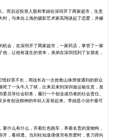
长。而后还投资入股和李娟在深圳开了两家超市，生意
大时，与来自上海的摄影艺术家高翔谈起了恋爱，并嫁
的机会，在深圳开了两家超市，一家药店，掌管了一家
了他，让他有谋生的资本，弟弟在深圳找到了女朋友，
可惜好景不长，周连长在一次抢救山体滑坡遇到的群众
砸死了一头牛入了狱，出来后来到深圳做运输生意，发
协委员等社会职务，履行一个创业成功者的社会责任。
家乡有创业精神的年轻人富裕起来。李娟是小说中最可
，要什么有什么，开着红色跑车，养着名贵的宠物狗，
得开，看得透。当刘柱知道倩倩另有所爱时，拿刀挥向