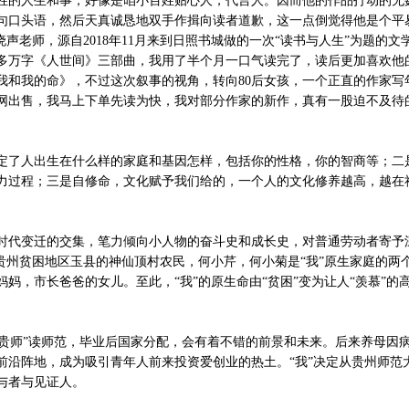
姓的人生和事，好像是咱小百姓贴心人，代言人。因而他的作品打动的无
句口头语，然后天真诚恳地双手作揖向读者道歉，这一点倒觉得他是个平
声老师，源自2018年11月来到日照书城做的一次“读书与人生”为题的文
多万字《人世间》三部曲，我用了半个月一口气读完了，读后更加喜欢他
和我的命》，不过这次叙事的视角，转向80后女孩，一个正直的作家写
网出售，我马上下单先读为快，我对部分作家的新作，真有一股迫不及待
定了人出生在什么样的家庭和基因怎样，包括你的性格，你的智商等；二
力过程；三是自修命，文化赋予我们给的，一个人的文化修养越高，越在
时代变迁的交集，笔力倾向小人物的奋斗史和成长史，对普通劳动者寄予
是贵州贫困地区玉县的神仙顶村农民，何小芹，何小菊是“我”原生家庭的两
妈，市长爸爸的女儿。至此，“我”的原生命由“贫困”变为让人“羡慕”的高
在“贵师”读师范，毕业后国家分配，会有着不错的前景和未来。后来养母因
前沿阵地，成为吸引青年人前来投资爱创业的热土。“我”决定从贵州师范
与者与见证人。