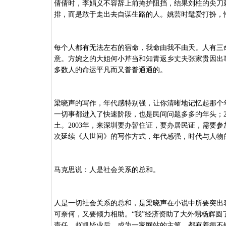
倩倩时，李娟义不容辞上前掩护阻挡，结果刘柱的尖刀
排，而是敢于走出去自谋生路的人。姚芸时髦爱打扮，
每个人都有无法左右的宿命，我命由我不由天。人有三
意。方婉之的大姐何小芹当和知青返乡丈夫张家贵因出
多数人的命运平凡而又普普通通的。
梁晓声的写作，年代感特别强，让你清晰地记忆起那个
一切事都进入了快速阶段，也是民间问题多多的年头；20
土。2003年，来深圳要办暂住证，要办居民证，需要
次延续《人世间》的写作方式，年代感强，时代与人物
马克思说：人是社会关系的总和。
人是一切社会关系的总和，是梁晓声在小说中所要突出
可奈何，又要倾力相助。“我”经济资助了大外甥杨辉圆
责任，赵凯毕业后，成为一家网站的主笔，都有着很不