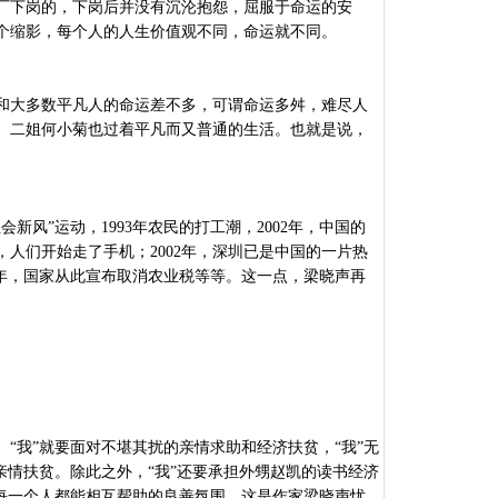
厂下岗的，下岗后并没有沉沦抱怨，屈服于命运的安
个缩影，每个人的人生价值观不同，命运就不同。
和大多数平凡人的命运差不多，可谓命运多舛，难尽人
。二姐何小菊也过着平凡而又普通的生活。也就是说，
会新风”运动，1993年农民的打工潮，2002年，中国的
，人们开始走了手机；2002年，深圳已是中国的一片热
06年，国家从此宣布取消农业税等等。这一点，梁晓声再
。
“我”就要面对不堪其扰的亲情求助和经济扶贫，“我”无
亲情扶贫。除此之外，“我”还要承担外甥赵凯的读书经济
每一个人都能相互帮助的良善氛围。这是作家梁晓声忧