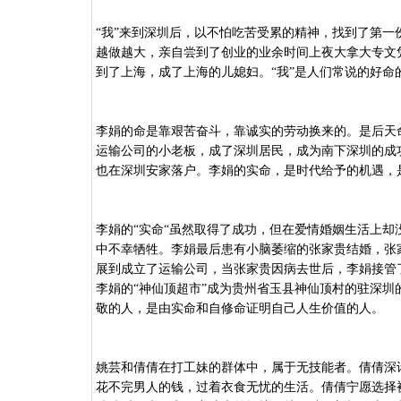
“我”来到深圳后，以不怕吃苦受累的精神，找到了第
越做越大，亲自尝到了创业的业余时间上夜大拿大专文
到了上海，成了上海的儿媳妇。“我”是人们常说的好
李娟的命是靠艰苦奋斗，靠诚实的劳动换来的。是后天
运输公司的小老板，成了深圳居民，成为南下深圳的成
也在深圳安家落户。李娟的实命，是时代给予的机遇，
李娟的
“实命“虽然取得了成功，但在爱情婚姻生活上
中不幸牺牲。李娟最后患有小脑萎缩的张家贵结婚，张
展到成立了运输公司，当张家贵因病去世后，李娟接管
李娟的“神仙顶超市”成为贵州省玉县神仙顶村的驻深
敬的人，是由实命和自修命证明自己人生价值的人。
姚芸和倩倩在打工妹的群体中，属于无技能者。倩倩深
花不完男人的钱，过着衣食无忧的生活。倩倩宁愿选择