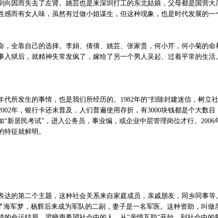
刺向因而失去了左肾。姚芸也是来深圳打工的东北姑娘，父母都是国营大
性感而有女人味，虽然有过做小姐谋生，但这种现象，也是时代发展的一
命，全靠自己的选择。李娟、倩倩、姚芸、张家贵，何小芹，何小菊的命
事入狱后，就精神失常发疯了，嫁给了另一个男人吴起、过着平常的生活
年代所发生的事情，也是我们所经历的。
1982年的“扫除封建迷信，树立社
02年，银行卡还未普及，人们普遍使用存折，有3000块钱都是个大数目
参加“新居民考试”，进入公务员，事业编，或企业中层管理岗位才行。20
的特征就鲜明。
表达的第二个主题，这种社会关系来自家庭成员，亲戚朋友，同乡同事等
了海军梦，杨辉后来成为军队的二副，妻子是一名军医。这种资助，叫做
错的命运结局。梁晓声希望社会中的人，从“亲情互助”开始，到社会中的