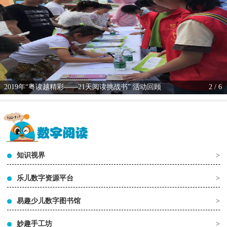
2019年“粤读越精彩——21天阅读挑战书” 活动回顾
2 / 6
知识视界
>
乐儿数字资源平台
>
易趣少儿数字图书馆
>
妙趣手工坊
>