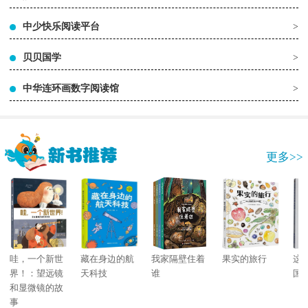
中少快乐阅读平台
>
贝贝国学
>
中华连环画数字阅读馆
>
更多>>
哇，一个新世
藏在身边的航
我家隔壁住着
果实的旅行
这
界！：望远镜
天科技
谁
国
和显微镜的故
事