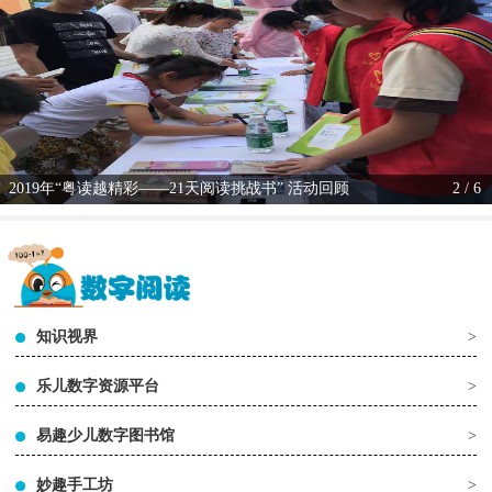
2019年“粤读越精彩——21天阅读挑战书” 活动回顾
2 / 6
知识视界
>
乐儿数字资源平台
>
易趣少儿数字图书馆
>
妙趣手工坊
>