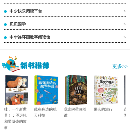
中少快乐阅读平台
>
贝贝国学
>
中华连环画数字阅读馆
>
更多>>
哇，一个新世
藏在身边的航
我家隔壁住着
果实的旅行
这
界！：望远镜
天科技
谁
国
和显微镜的故
事