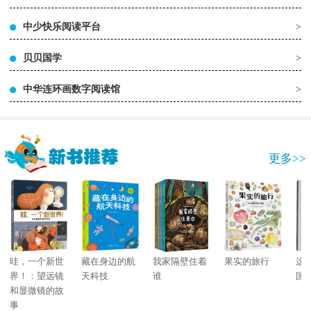
中少快乐阅读平台
>
贝贝国学
>
中华连环画数字阅读馆
>
更多>>
哇，一个新世
藏在身边的航
我家隔壁住着
果实的旅行
这
界！：望远镜
天科技
谁
国
和显微镜的故
事