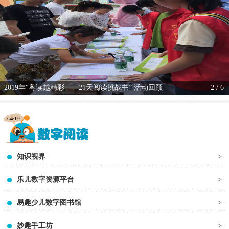
2019年“粤读越精彩——21天阅读挑战书” 活动回顾
2 / 6
知识视界
>
乐儿数字资源平台
>
易趣少儿数字图书馆
>
妙趣手工坊
>