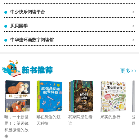
中少快乐阅读平台
>
贝贝国学
>
中华连环画数字阅读馆
>
更多>>
哇，一个新世
藏在身边的航
我家隔壁住着
果实的旅行
这
界！：望远镜
天科技
谁
国
和显微镜的故
事