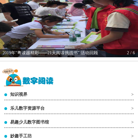
2019年“粤读越精彩——21天阅读挑战书” 活动回顾
2 / 6
知识视界
>
乐儿数字资源平台
>
易趣少儿数字图书馆
>
妙趣手工坊
>