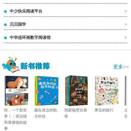
中少快乐阅读平台
>
贝贝国学
>
中华连环画数字阅读馆
>
更多>>
哇，一个新世
藏在身边的航
我家隔壁住着
果实的旅行
这
界！：望远镜
天科技
谁
国
和显微镜的故
事