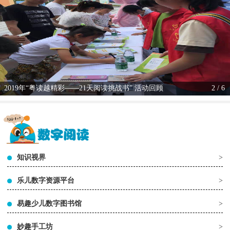
2019年“粤读越精彩——21天阅读挑战书” 活动回顾
2 / 6
知识视界
>
乐儿数字资源平台
>
易趣少儿数字图书馆
>
妙趣手工坊
>