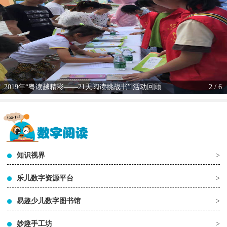
2019年“粤读越精彩——21天阅读挑战书” 活动回顾
2 / 6
知识视界
>
乐儿数字资源平台
>
易趣少儿数字图书馆
>
妙趣手工坊
>