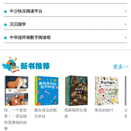
中少快乐阅读平台
>
贝贝国学
>
中华连环画数字阅读馆
>
更多>>
哇，一个新世
藏在身边的航
我家隔壁住着
果实的旅行
这
界！：望远镜
天科技
谁
国
和显微镜的故
事