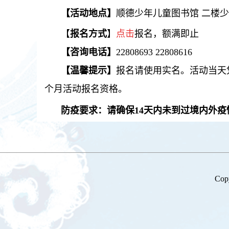
【活动地点】
顺德少年儿童图书馆
二楼少
【
报名方式
】
点击
报名，额满
即
止
【咨询电话】
22808693 22808616
【温馨提示】
报名请使用实名。活动当天
个月活动报名资格。
防疫要求：请确保
14天内未到过境内外
Co