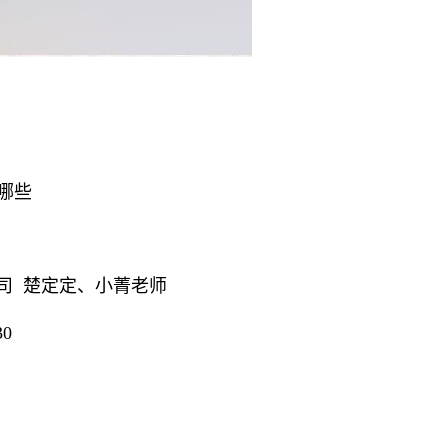
哪些
司
楚定定、小菁老师
30