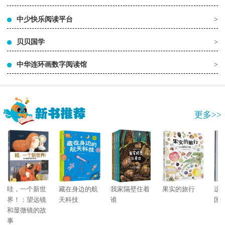
中少快乐阅读平台
>
贝贝国学
>
中华连环画数字阅读馆
>
更多>>
哇，一个新世
藏在身边的航
我家隔壁住着
果实的旅行
这
界！：望远镜
天科技
谁
国
和显微镜的故
事