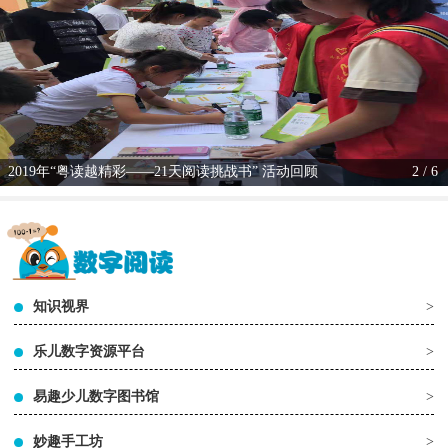
2019年“粤读越精彩——21天阅读挑战书” 活动回顾
2 / 6
知识视界
>
乐儿数字资源平台
>
易趣少儿数字图书馆
>
妙趣手工坊
>