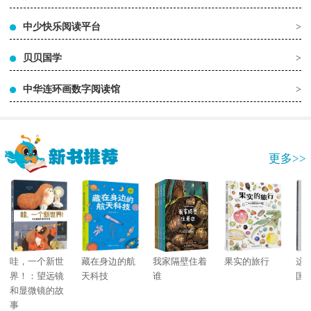
中少快乐阅读平台
>
贝贝国学
>
中华连环画数字阅读馆
>
更多>>
哇，一个新世
藏在身边的航
我家隔壁住着
果实的旅行
这
界！：望远镜
天科技
谁
国
和显微镜的故
事