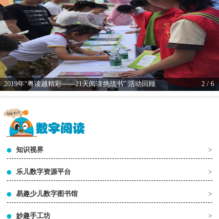
2019年“粤读越精彩——21天阅读挑战书” 活动回顾
2 / 6
知识视界
>
乐儿数字资源平台
>
易趣少儿数字图书馆
>
妙趣手工坊
>