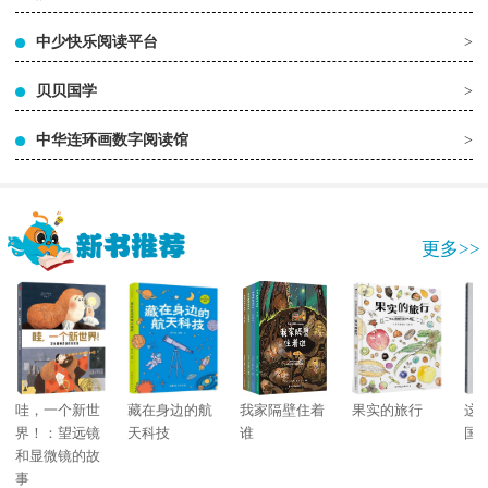
中少快乐阅读平台
>
贝贝国学
>
中华连环画数字阅读馆
>
更多>>
哇，一个新世
藏在身边的航
我家隔壁住着
果实的旅行
这
界！：望远镜
天科技
谁
国
和显微镜的故
事