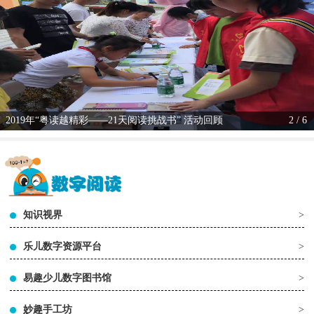
2019年“粤读越精彩——21天阅读挑战书” 活动回顾
2 / 6
知识视界
>
乐儿数字资源平台
>
易趣少儿数字图书馆
>
妙趣手工坊
>