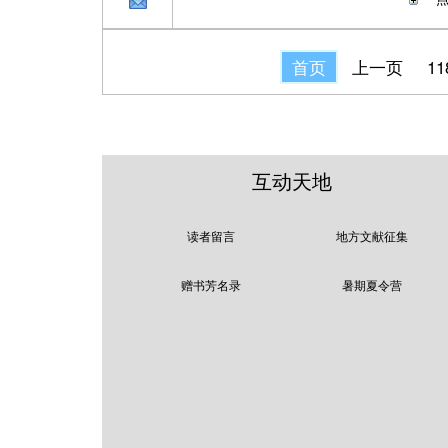
首页
上一页
11
互动天地
读者留言
地方文献征集
赠书芳名录
暑期夏令营