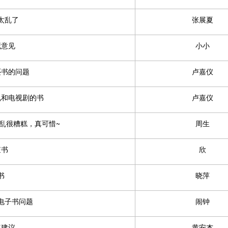
太乱了
张展夏
藏意见
小小
还书的问题
卢嘉仪
说和电视剧的书
卢嘉仪
乱很糟糕，真可惜~
周生
查书
欣
书
晓萍
电子书问题
闹钟
点建议
黄安杰