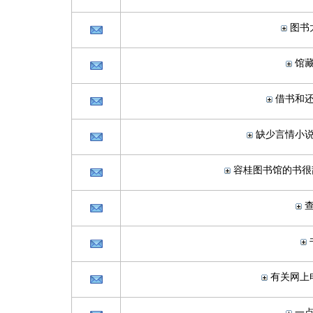
图书
馆
借书和
缺少言情小
容桂图书馆的书很
有关网上
一