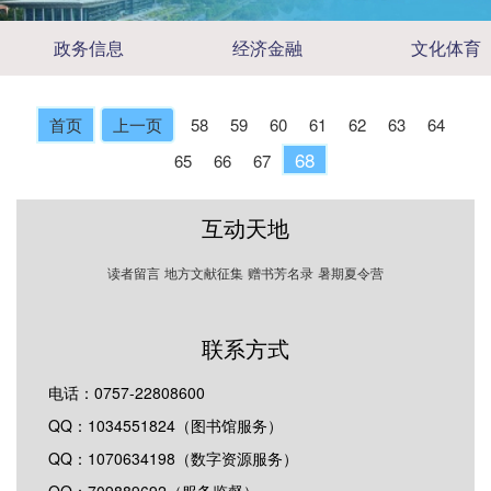
政务信息
经济金融
文化体育
首页
上一页
58
59
60
61
62
63
64
68
65
66
67
互动天地
读者留言
地方文献征集
赠书芳名录
暑期夏令营
联系方式
电话：0757-22808600
QQ：1034551824（图书馆服务）
QQ：1070634198（数字资源服务）
QQ：709889692（服务监督）