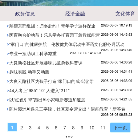
政务信息
经济金融
文化体育
顺德东部组团：归乡赴约！青年学子这样探企
2026-08-07 10:19:13
医育融合护幼苗！乐从举办托育园丁急救赋能营
2026-08-06 14:43:53
“家门口”的健康护航！伦教健共体启动中医药文化服务月活动
2026-08-06 14:39:40
专业干预助职工科学减重
2026-08-06 14:37:53
大良新松社区开展趣味儿童急救科普课
2026-08-06 14:36:28
趣味实践 动手又动脑
2026-08-06 14:34:41
大良云路社区为孩子打造“家门口的成长港湾”
2026-08-06 14:33:09
44人考上“985” 101人进入“211”
2026-08-06 14:30:38
以“红色引擎”跑出AI小家电新赛道加速度
2026-08-06 14:21:55
陈村潭洲AI遇见三字经，社区夏令营交出＂潜能教育＂新答卷
2026-08-05 09:56:23
1
2
3
4
5
6
7
8
9
10
11
下一页
107