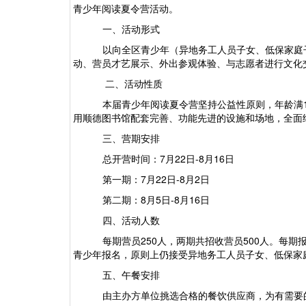
青少年阅读夏令营活动。
一、活动形式
以向全区青少年（异地务工人员子女、低保家庭
动、营员才艺展示、外出参观体验、与志愿者进行文化
二、活动性质
本届青少年阅读夏令营坚持公益性原则，年龄满
用顺德图书馆配套完善、功能先进的设施和场地，全面
三、营期安排
总开营时间：
7
月
22
日
-8
月16
日
第一期：
7
月
22
日
-8
月2
日
第二期：
8
月
5
日
-8
月16
日
四、活动人数
每期营员
250
人，两期共招收营员
500
人。每期
青少年报名，原则上仍接受异地务工人员子女、低保家
五、午餐安排
由主办方单位挑选合格的餐饮供应商，为有需要