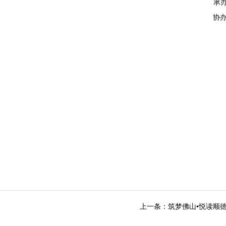
位：佛山市顺德
位：顺德区妇女
德区公安局刑
德区博物
德区研究生教育
区志愿者（义务工作
区启创青少年社工
南智能机器人创
上一条：筑梦佛山•悦读顺德