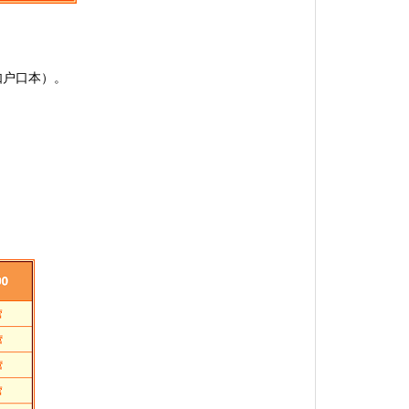
。
如户口本）。