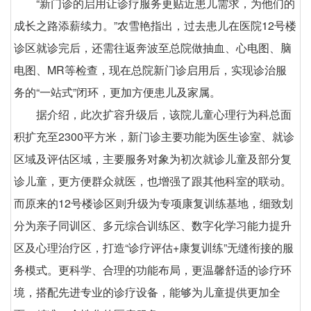
“新门诊的启用让诊疗服务更贴近患儿需求，为他们的
成长之路添薪续力。”农雪艳指出，过去患儿在医院12号楼
诊区就诊完后，还需往返奔波至总院做抽血、心电图、脑
电图、MR等检查，现在总院新门诊启用后，实现诊治服
务的“一站式”闭环，更加方便患儿及家属。
据介绍，此次扩容升级后，该院儿童心理行为科总面
积扩充至2300平方米，新门诊主要功能为医生诊室、就诊
区域及评估区域，主要服务对象为初次就诊儿童及部分复
诊儿童，更方便群众就医，也增强了跟其他科室的联动。
而原来的12号楼诊区则升级为专项康复训练基地，细致划
分为亲子同训区、多元综合训练区、数字化学习能力提升
区及心理治疗区，打造“诊疗评估+康复训练”无缝衔接的服
务模式。更科学、合理的功能布局，更温馨舒适的诊疗环
境，搭配先进专业的诊疗设备，能够为儿童提供更加全