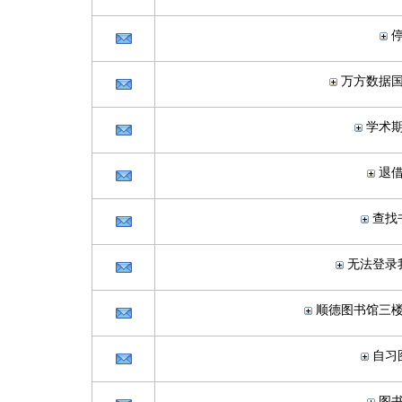
万方数据
学术
退
查找
无法登录
顺德图书馆三
自习
图