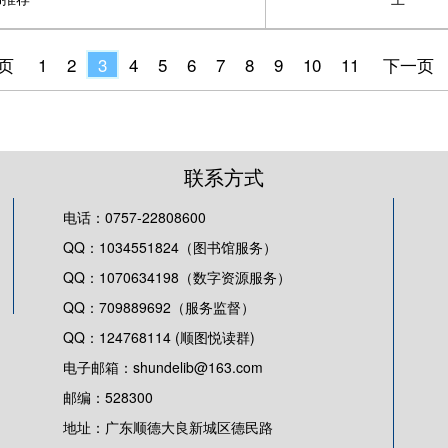
页
1
2
3
4
5
6
7
8
9
10
11
下一页
联系方式
电话：0757-22808600
QQ：1034551824（图书馆服务）
QQ：1070634198（数字资源服务）
QQ：709889692（服务监督）
QQ：124768114 (顺图悦读群)
电子邮箱：shundelib@163.com
邮编：528300
地址：广东顺德大良新城区德民路