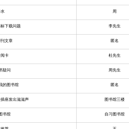
停水
周
国标下载问题
李先生
期刊文章
匿名
借阅卡
杜先生
书疑问
周先生
我的图书馆
匿名
楼插座发出滋滋声
图书馆三楼
图书馆
自习图书馆
书推荐
王